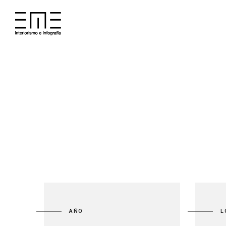
AÑO
L